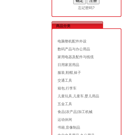
忘记密码?
商品分类
电脑整机配件外设
数码产品与办公用品
家用电器及配件与线缆
日用家居用品
服装,鞋帽,袜子
交通工具
箱包,行李车
儿童玩具,儿童车,婴儿用品
五金工具
食品(农产品)加工机械
运动休闲
书籍,音像制品