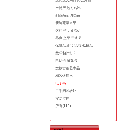
文化文具用品,办公用品
土特产,地方名吃
副食品及调味品
新鲜蔬菜水果
饮料,茶，液态奶
零食,坚果,干水果
保健品,化妆品,香水,饰品
数码相片打印
电话卡,游戏卡
文物古董艺术品
桶装饮用水
电子书
二手闲置转让
安防监控
所有
(112)