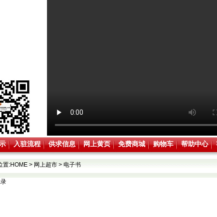
示
入驻流程
供求信息
网上黄页
免费商城
购物车
帮助中心
位置:
HOME
>
网上超市
>
电子书
记录