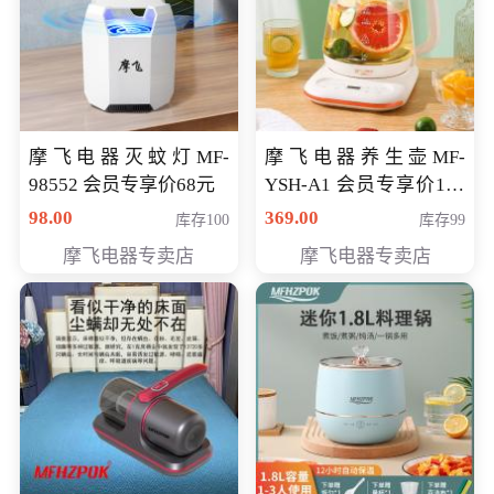
摩飞电器灭蚊灯MF-
摩飞电器养生壶MF-
98552 会员专享价68元
YSH-A1 会员专享价198
元
98.00
369.00
库存100
库存99
摩飞电器专卖店
摩飞电器专卖店