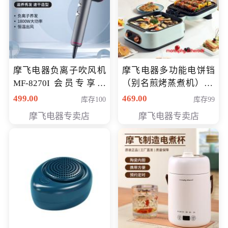
摩飞电器负离子吹风机
摩飞电器多功能电饼铛
MF-8270I 会员专享价
（别名煎烤蒸煮机） 型
369元
号MF-8888B 会员专享
499.00
469.00
库存100
库存99
价389元
摩飞电器专卖店
摩飞电器专卖店