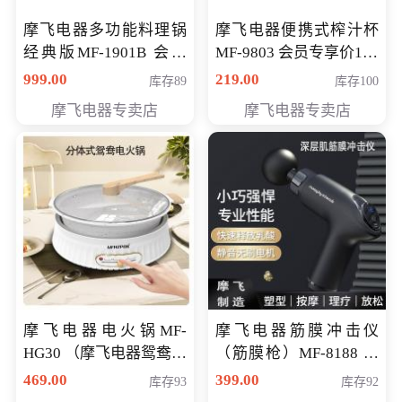
摩飞电器多功能料理锅
摩飞电器便携式榨汁杯
经典版MF-1901B 会员
MF-9803 会员专享价138
专享价399元
元
999.00
219.00
库存89
库存100
摩飞电器专卖店
摩飞电器专卖店
摩飞电器电火锅MF-
摩飞电器筋膜冲击仪
HG30 （摩飞电器鸳鸯锅
（筋膜枪）MF-8188 会
MF-HG30 ） 会员专享价
员专享价268元
469.00
399.00
库存93
库存92
319元