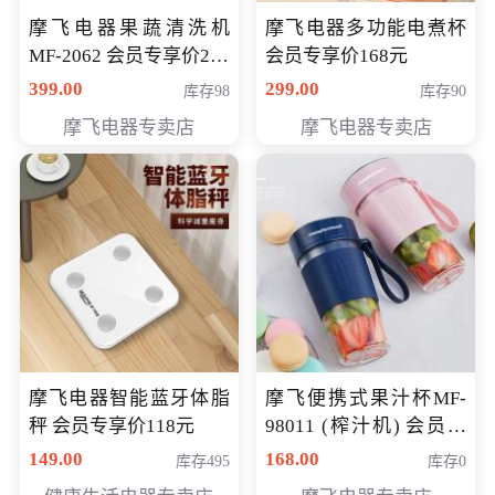
摩飞电器果蔬清洗机
摩飞电器多功能电煮杯
MF-2062 会员专享价268
会员专享价168元
元
399.00
299.00
库存98
库存90
摩飞电器专卖店
摩飞电器专卖店
摩飞电器智能蓝牙体脂
摩飞便携式果汁杯MF-
秤 会员专享价118元
98011 (榨汁机) 会员专
享价138元
149.00
168.00
库存495
库存0