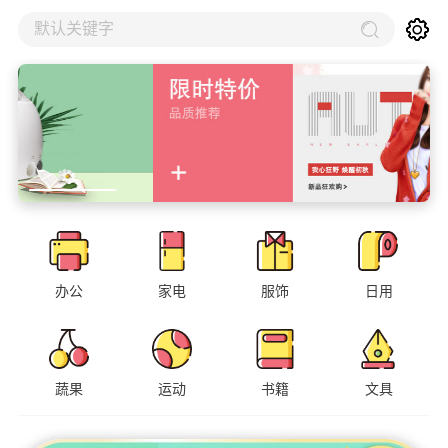
默认关键字
办公
家电
服饰
日用
蔬果
运动
书籍
文具