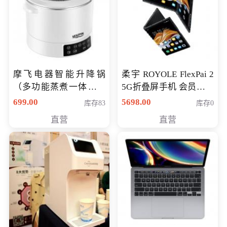
摩飞电器智能升降锅
柔宇 ROYOLE FlexPai 2
（多功能蒸煮一体锅）
5G折叠屏手机 会员专享
（智能升降养生锅） 会
购买价格 4998元
699.00
5698.00
库存83
库存0
员专享价399元
直营
直营