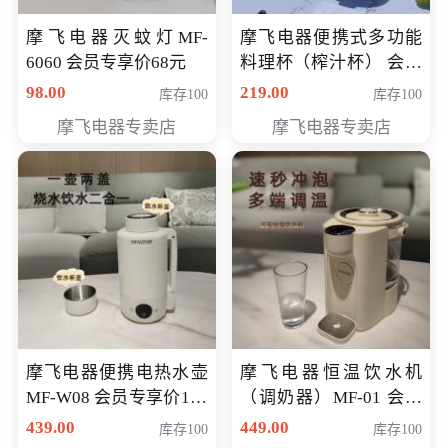
摩飞电器灭蚊灯MF-
摩飞电器便携式多功能
6060 会员专享价68元
料理杯（榨汁杯） 会员
专享价118元
98.00
219.00
库存100
库存100
摩飞电器专卖店
摩飞电器专卖店
摩飞电器便携电热水壶
摩飞电器恒温饮水机
MF-W08 会员专享价198
（调奶器）MF-01 会员
元
专享价366元
439.00
449.00
库存100
库存100