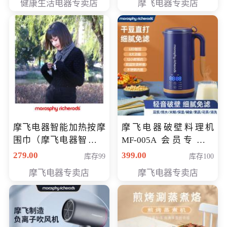
健康生活电器专卖店
摩飞电器专卖店
摩飞电器智能加热按摩
摩飞电器破壁料理机
围巾（摩飞电器智能加
MF-005A 会员专享价
热按摩围脖） 会员专享
198元
279.00
399.00
库存99
库存100
价168元
摩飞电器专卖店
摩飞电器专卖店