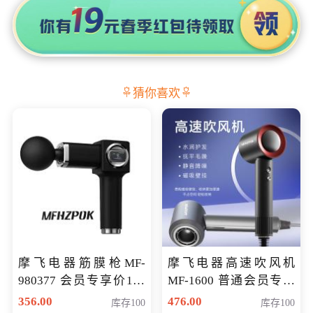
猜你喜欢
摩飞电器筋膜枪MF-
摩飞电器高速吹风机
980377 会员专享价199
MF-1600 普通会员专享
元
价298元
356.00
476.00
库存100
库存100