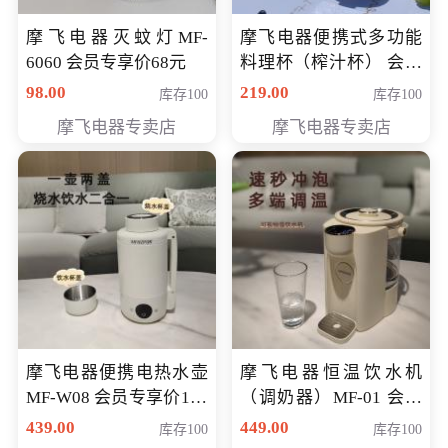
摩飞电器灭蚊灯MF-
摩飞电器便携式多功能
6060 会员专享价68元
料理杯（榨汁杯） 会员
专享价118元
98.00
219.00
库存100
库存100
摩飞电器专卖店
摩飞电器专卖店
摩飞电器便携电热水壶
摩飞电器恒温饮水机
MF-W08 会员专享价198
（调奶器）MF-01 会员
元
专享价366元
439.00
449.00
库存100
库存100