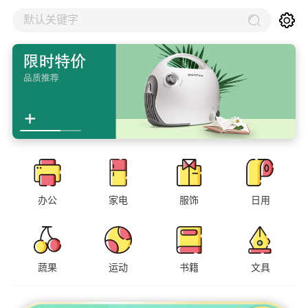
默认关键字
办公
家电
服饰
日用
蔬果
运动
书籍
文具