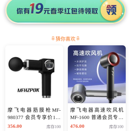
猜你喜欢
摩飞电器筋膜枪MF-
摩飞电器高速吹风机
980377 会员专享价199
MF-1600 普通会员专享
元
价298元
356.00
476.00
库存100
库存100