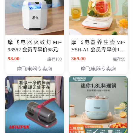
摩飞电器灭蚊灯MF-
摩飞电器养生壶MF-
98552 会员专享价68元
YSH-A1 会员专享价198
元
98.00
369.00
库存100
库存99
摩飞电器专卖店
摩飞电器专卖店