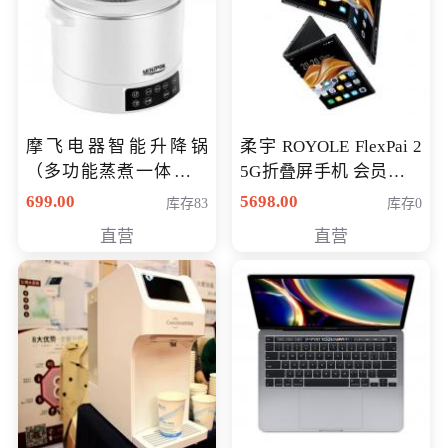
摩飞电器智能升降锅
柔宇 ROYOLE FlexPai 2
（多功能蒸煮一体锅）
5G折叠屏手机 会员专享
（智能升降养生锅） 会
购买价格 4998元
699.00
5698.00
库存83
库存0
员专享价399元
直营
直营