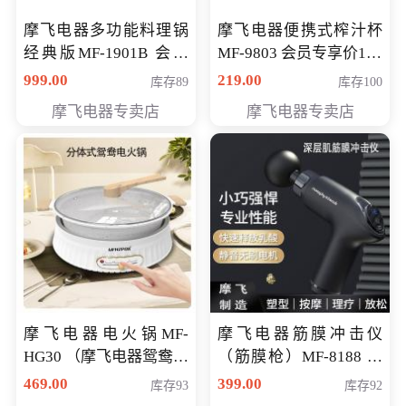
摩飞电器多功能料理锅
摩飞电器便携式榨汁杯
经典版MF-1901B 会员
MF-9803 会员专享价138
专享价399元
元
999.00
219.00
库存89
库存100
摩飞电器专卖店
摩飞电器专卖店
摩飞电器电火锅MF-
摩飞电器筋膜冲击仪
HG30 （摩飞电器鸳鸯锅
（筋膜枪）MF-8188 会
MF-HG30 ） 会员专享价
员专享价268元
469.00
399.00
库存93
库存92
319元