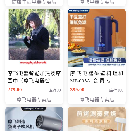
健康生活电器专卖店
摩飞电器专卖店
摩飞电器智能加热按摩
摩飞电器破壁料理机
围巾（摩飞电器智能加
MF-005A 会员专享价
热按摩围脖） 会员专享
198元
279.00
399.00
库存99
库存100
价168元
摩飞电器专卖店
摩飞电器专卖店