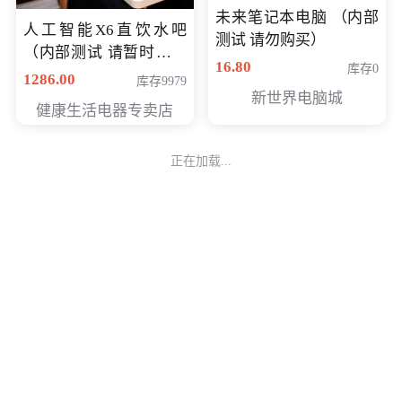
未来笔记本电脑 （内部
人工智能X6直饮水吧
测试 请勿购买）
（内部测试 请暂时不要
16.80
库存0
购买）
1286.00
库存9979
新世界电脑城
健康生活电器专卖店
正在加载...