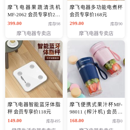
摩飞电器果蔬清洗机
摩飞电器多功能电煮杯
MF-2062 会员专享价268
会员专享价168元
元
399.00
299.00
库存98
库存90
摩飞电器专卖店
摩飞电器专卖店
摩飞电器智能蓝牙体脂
摩飞便携式果汁杯MF-
秤 会员专享价118元
98011 (榨汁机) 会员专
享价138元
149.00
168.00
库存495
库存0