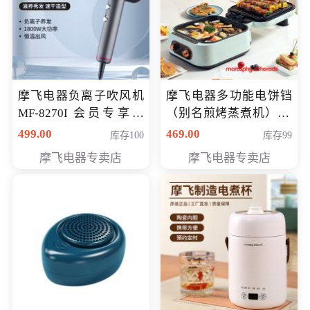
摩飞电器负离子吹风机
摩飞电器多功能电饼铛
MF-8270I 会员专享价
（别名煎烤蒸煮机） 型
369元
号MF-8888B 会员专享
499.00
469.00
库存100
库存99
价389元
摩飞电器专卖店
摩飞电器专卖店