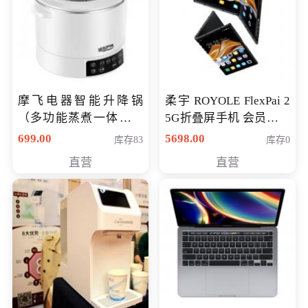
摩飞电器智能升降锅
柔宇 ROYOLE FlexPai 2
（多功能蒸煮一体锅）
5G折叠屏手机 会员专享
（智能升降养生锅） 会
购买价格 4998元
699.00
5698.00
库存83
库存0
员专享价399元
直营
直营