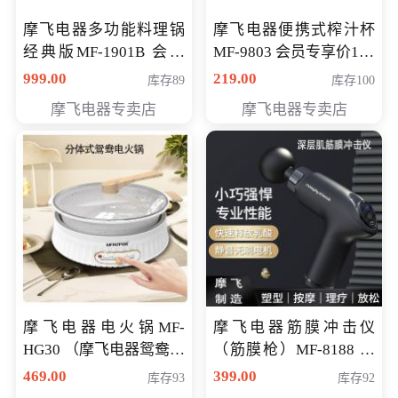
摩飞电器多功能料理锅
摩飞电器便携式榨汁杯
经典版MF-1901B 会员
MF-9803 会员专享价138
专享价399元
元
999.00
219.00
库存89
库存100
摩飞电器专卖店
摩飞电器专卖店
摩飞电器电火锅MF-
摩飞电器筋膜冲击仪
HG30 （摩飞电器鸳鸯锅
（筋膜枪）MF-8188 会
MF-HG30 ） 会员专享价
员专享价268元
469.00
399.00
库存93
库存92
319元