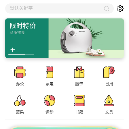
默认关键字
办公
家电
服饰
日用
蔬果
运动
书籍
文具