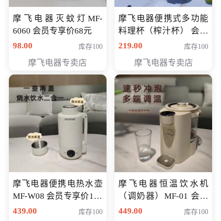
摩飞电器灭蚊灯MF-
摩飞电器便携式多功能
6060 会员专享价68元
料理杯（榨汁杯） 会员
专享价118元
98.00
219.00
库存100
库存100
摩飞电器专卖店
摩飞电器专卖店
摩飞电器便携电热水壶
摩飞电器恒温饮水机
MF-W08 会员专享价198
（调奶器）MF-01 会员
元
专享价366元
439.00
449.00
库存100
库存100