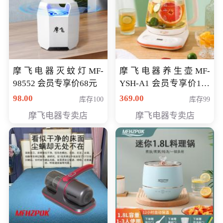
摩飞电器灭蚊灯MF-
摩飞电器养生壶MF-
98552 会员专享价68元
YSH-A1 会员专享价198
元
98.00
369.00
库存100
库存99
摩飞电器专卖店
摩飞电器专卖店