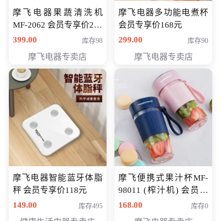
摩飞电器果蔬清洗机
摩飞电器多功能电煮杯
MF-2062 会员专享价268
会员专享价168元
元
399.00
299.00
库存98
库存90
摩飞电器专卖店
摩飞电器专卖店
摩飞电器智能蓝牙体脂
摩飞便携式果汁杯MF-
秤 会员专享价118元
98011 (榨汁机) 会员专
享价138元
149.00
168.00
库存495
库存0