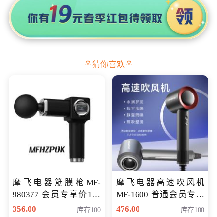
猜你喜欢
摩飞电器筋膜枪MF-
摩飞电器高速吹风机
980377 会员专享价199
MF-1600 普通会员专享
元
价298元
356.00
476.00
库存100
库存100