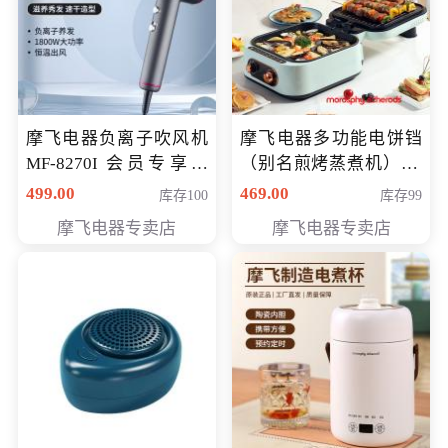
摩飞电器负离子吹风机
摩飞电器多功能电饼铛
MF-8270I 会员专享价
（别名煎烤蒸煮机） 型
369元
号MF-8888B 会员专享
499.00
469.00
库存100
库存99
价389元
摩飞电器专卖店
摩飞电器专卖店