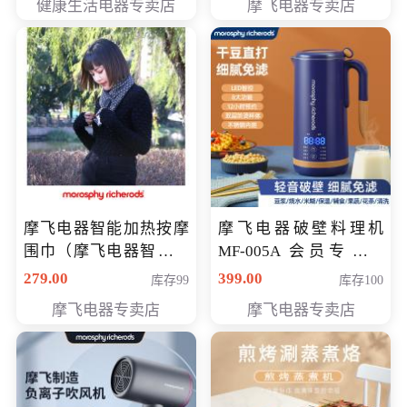
健康生活电器专卖店
摩飞电器专卖店
摩飞电器智能加热按摩
摩飞电器破壁料理机
围巾（摩飞电器智能加
MF-005A 会员专享价
热按摩围脖） 会员专享
198元
279.00
399.00
库存99
库存100
价168元
摩飞电器专卖店
摩飞电器专卖店