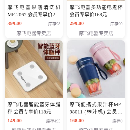
摩飞电器果蔬清洗机
摩飞电器多功能电煮杯
MF-2062 会员专享价268
会员专享价168元
元
399.00
299.00
库存98
库存90
摩飞电器专卖店
摩飞电器专卖店
摩飞电器智能蓝牙体脂
摩飞便携式果汁杯MF-
秤 会员专享价118元
98011 (榨汁机) 会员专
享价138元
149.00
168.00
库存495
库存0