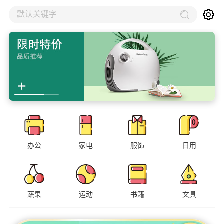
默认关键字
办公
家电
服饰
日用
蔬果
运动
书籍
文具