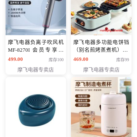
摩飞电器负离子吹风机
摩飞电器多功能电饼铛
MF-8270I 会员专享价
（别名煎烤蒸煮机） 型
369元
号MF-8888B 会员专享
499.00
469.00
库存100
库存99
价389元
摩飞电器专卖店
摩飞电器专卖店