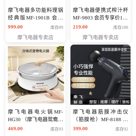
摩飞电器多功能料理锅
摩飞电器便携式榨汁杯
经典版MF-1901B 会员
MF-9803 会员专享价138
专享价399元
元
999.00
219.00
库存89
库存100
摩飞电器专卖店
摩飞电器专卖店
摩飞电器电火锅MF-
摩飞电器筋膜冲击仪
HG30 （摩飞电器鸳鸯锅
（筋膜枪）MF-8188 会
MF-HG30 ） 会员专享价
员专享价268元
469.00
399.00
库存93
库存92
319元