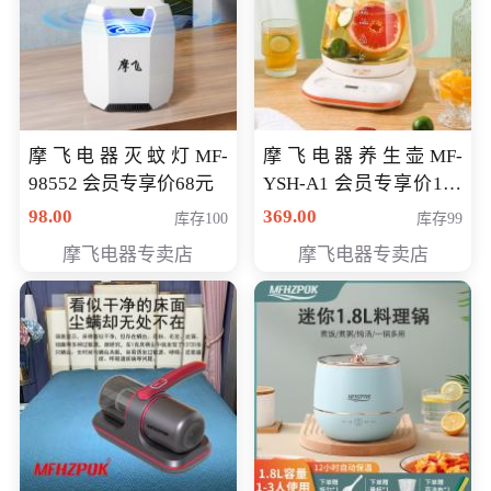
摩飞电器灭蚊灯MF-
摩飞电器养生壶MF-
98552 会员专享价68元
YSH-A1 会员专享价198
元
98.00
369.00
库存100
库存99
摩飞电器专卖店
摩飞电器专卖店