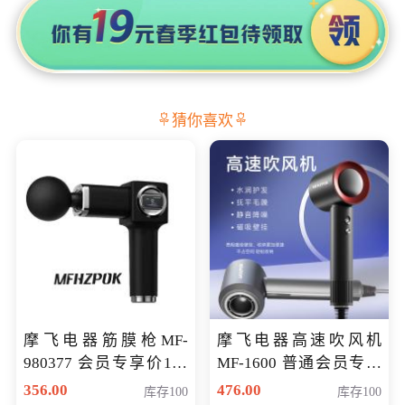
猜你喜欢
摩飞电器筋膜枪MF-
摩飞电器高速吹风机
980377 会员专享价199
MF-1600 普通会员专享
元
价298元
356.00
476.00
库存100
库存100