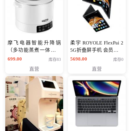
摩飞电器智能升降锅
柔宇 ROYOLE FlexPai 2
（多功能蒸煮一体锅）
5G折叠屏手机 会员专享
（智能升降养生锅） 会
购买价格 4998元
699.00
5698.00
库存83
库存0
员专享价399元
直营
直营