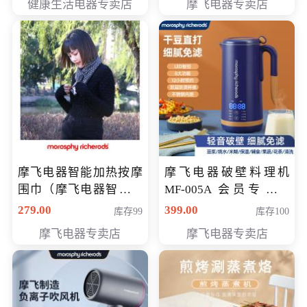
健康生活电器专卖店
摩飞电器专卖店
摩飞电器智能加热按摩
摩飞电器破壁料理机
围巾（摩飞电器智能加
MF-005A 会员专享价
热按摩围脖） 会员专享
198元
279.00
399.00
库存99
库存100
价168元
摩飞电器专卖店
摩飞电器专卖店