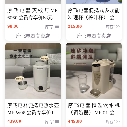
摩飞电器灭蚊灯MF-
摩飞电器便携式多功能
6060 会员专享价68元
料理杯（榨汁杯） 会员
专享价118元
98.00
219.00
库存100
库存100
摩飞电器专卖店
摩飞电器专卖店
摩飞电器便携电热水壶
摩飞电器恒温饮水机
MF-W08 会员专享价198
（调奶器）MF-01 会员
元
专享价366元
439.00
449.00
库存100
库存100