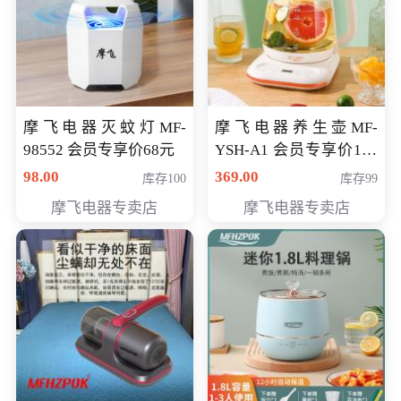
摩飞电器灭蚊灯MF-
摩飞电器养生壶MF-
98552 会员专享价68元
YSH-A1 会员专享价198
元
98.00
369.00
库存100
库存99
摩飞电器专卖店
摩飞电器专卖店