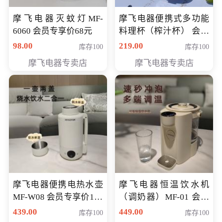
摩飞电器灭蚊灯MF-
摩飞电器便携式多功能
6060 会员专享价68元
料理杯（榨汁杯） 会员
专享价118元
98.00
219.00
库存100
库存100
摩飞电器专卖店
摩飞电器专卖店
摩飞电器便携电热水壶
摩飞电器恒温饮水机
MF-W08 会员专享价198
（调奶器）MF-01 会员
元
专享价366元
439.00
449.00
库存100
库存100