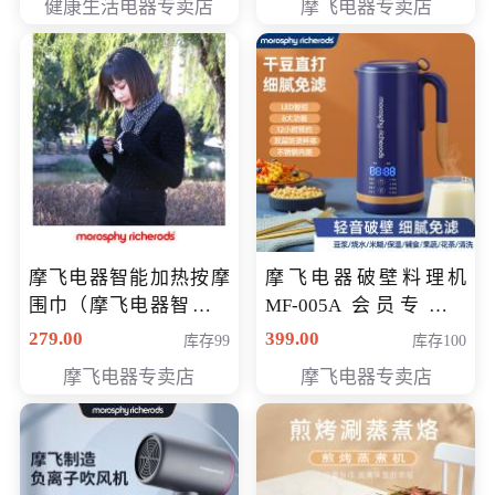
健康生活电器专卖店
摩飞电器专卖店
摩飞电器智能加热按摩
摩飞电器破壁料理机
围巾（摩飞电器智能加
MF-005A 会员专享价
热按摩围脖） 会员专享
198元
279.00
399.00
库存99
库存100
价168元
摩飞电器专卖店
摩飞电器专卖店