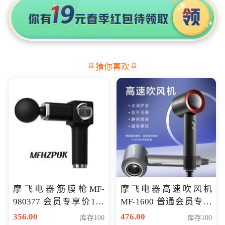
猜你喜欢
摩飞电器筋膜枪MF-
摩飞电器高速吹风机
980377 会员专享价199
MF-1600 普通会员专享
元
价298元
356.00
476.00
库存100
库存100