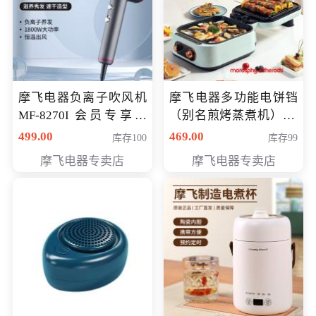
摩飞电器负离子吹风机
摩飞电器多功能电饼铛
MF-8270I 会员专享价
（别名煎烤蒸煮机） 型
369元
号MF-8888B 会员专享
499.00
469.00
库存100
库存99
价389元
摩飞电器专卖店
摩飞电器专卖店