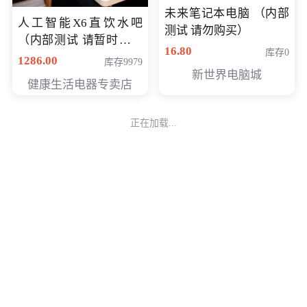
未来笔记本电脑 （内部
人工智能X6直饮水吧
测试 请勿购买）
（内部测试 请暂时不要
16.80
库存0
购买）
1286.00
库存9979
新世界电脑城
健康生活电器专卖店
正在加载...