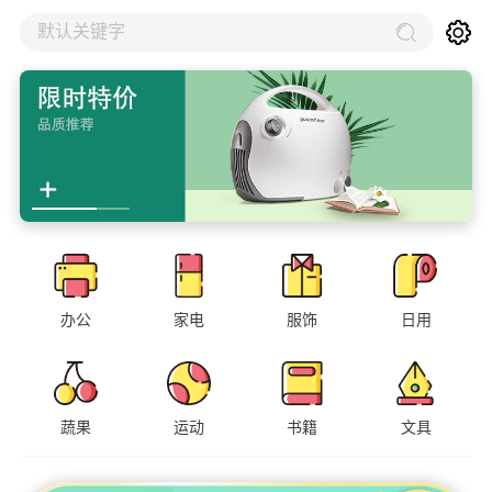
默认关键字
办公
家电
服饰
日用
蔬果
运动
书籍
文具