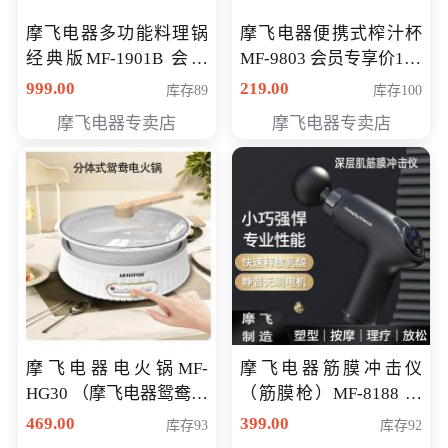
摩飞电器多功能料理锅
摩飞电器便携式榨汁杯
经典版MF-1901B 会员
MF-9803 会员专享价138
专享价399元
元
999.00
219.00
库存89
库存100
摩飞电器专卖店
摩飞电器专卖店
摩飞电器电火锅MF-
摩飞电器筋膜冲击仪
HG30 （摩飞电器鸳鸯锅
（筋膜枪）MF-8188 会
MF-HG30 ） 会员专享价
员专享价268元
469.00
399.00
库存93
库存92
319元