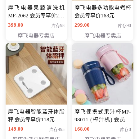
摩飞电器果蔬清洗机
摩飞电器多功能电煮杯
MF-2062 会员专享价268
会员专享价168元
元
399.00
299.00
库存98
库存90
摩飞电器专卖店
摩飞电器专卖店
摩飞电器智能蓝牙体脂
摩飞便携式果汁杯MF-
秤 会员专享价118元
98011 (榨汁机) 会员专
享价138元
149.00
168.00
库存495
库存0