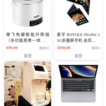
摩飞电器智能升降锅
柔宇 ROYOLE FlexPai 2
（多功能蒸煮一体锅）
5G折叠屏手机 会员专享
（智能升降养生锅） 会
购买价格 4998元
699.00
5698.00
库存83
库存0
员专享价399元
直营
直营