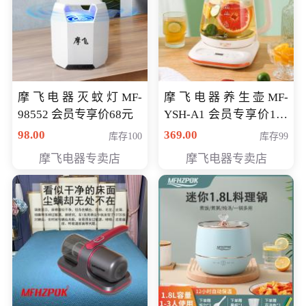
摩飞电器灭蚊灯MF-
摩飞电器养生壶MF-
98552 会员专享价68元
YSH-A1 会员专享价198
元
98.00
369.00
库存100
库存99
摩飞电器专卖店
摩飞电器专卖店