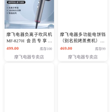
摩飞电器负离子吹风机
摩飞电器多功能电饼铛
MF-8270I 会员专享价
（别名煎烤蒸煮机） 型
369元
号MF-8888B 会员专享
499.00
469.00
库存100
库存99
价389元
摩飞电器专卖店
摩飞电器专卖店