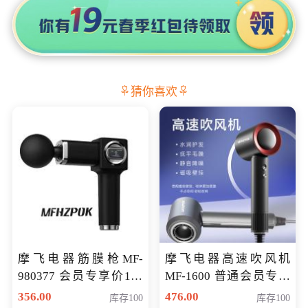
猜你喜欢
摩飞电器筋膜枪MF-
摩飞电器高速吹风机
980377 会员专享价199
MF-1600 普通会员专享
元
价298元
356.00
476.00
库存100
库存100