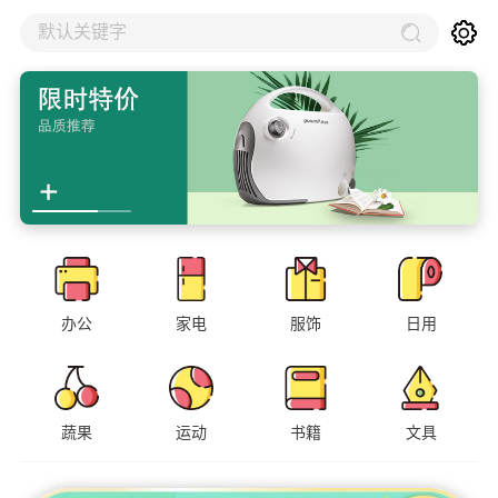
默认关键字
办公
家电
服饰
日用
蔬果
运动
书籍
文具