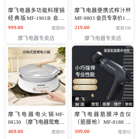
摩飞电器多功能料理锅
摩飞电器便携式榨汁杯
经典版MF-1901B 会员
MF-9803 会员专享价138
专享价399元
元
999.00
219.00
库存89
库存100
摩飞电器专卖店
摩飞电器专卖店
摩飞电器电火锅MF-
摩飞电器筋膜冲击仪
HG30 （摩飞电器鸳鸯锅
（筋膜枪）MF-8188 会
MF-HG30 ） 会员专享价
员专享价268元
469.00
399.00
库存93
库存92
319元