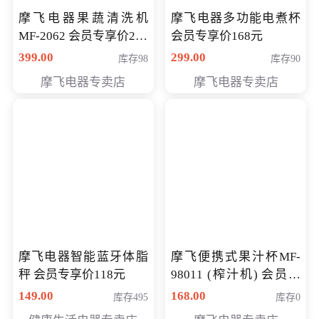
摩飞电器果蔬清洗机
摩飞电器多功能电煮杯
MF-2062 会员专享价268
会员专享价168元
元
399.00
299.00
库存98
库存90
摩飞电器专卖店
摩飞电器专卖店
摩飞电器智能蓝牙体脂
摩飞便携式果汁杯MF-
秤 会员专享价118元
98011 (榨汁机) 会员专
享价138元
149.00
168.00
库存495
库存0