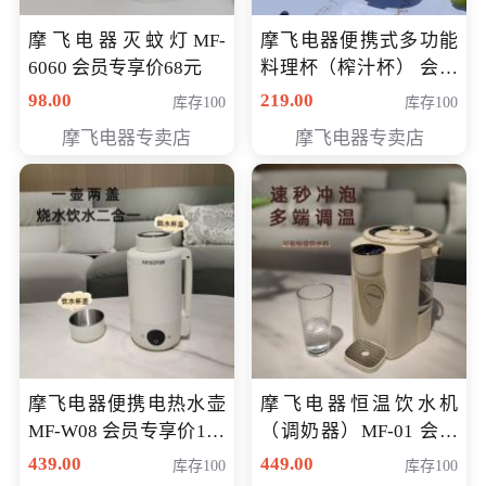
摩飞电器灭蚊灯MF-
摩飞电器便携式多功能
6060 会员专享价68元
料理杯（榨汁杯） 会员
专享价118元
98.00
219.00
库存100
库存100
摩飞电器专卖店
摩飞电器专卖店
摩飞电器便携电热水壶
摩飞电器恒温饮水机
MF-W08 会员专享价198
（调奶器）MF-01 会员
元
专享价366元
439.00
449.00
库存100
库存100