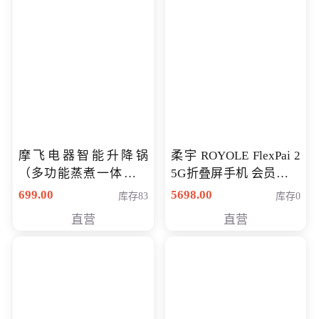
摩飞电器智能升降锅
柔宇 ROYOLE FlexPai 2
（多功能蒸煮一体锅）
5G折叠屏手机 会员专享
（智能升降养生锅） 会
购买价格 4998元
699.00
5698.00
库存83
库存0
员专享价399元
直营
直营