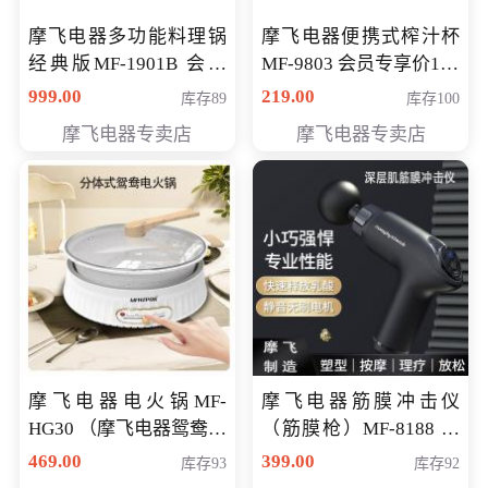
摩飞电器多功能料理锅
摩飞电器便携式榨汁杯
经典版MF-1901B 会员
MF-9803 会员专享价138
专享价399元
元
999.00
219.00
库存89
库存100
摩飞电器专卖店
摩飞电器专卖店
摩飞电器电火锅MF-
摩飞电器筋膜冲击仪
HG30 （摩飞电器鸳鸯锅
（筋膜枪）MF-8188 会
MF-HG30 ） 会员专享价
员专享价268元
469.00
399.00
库存93
库存92
319元