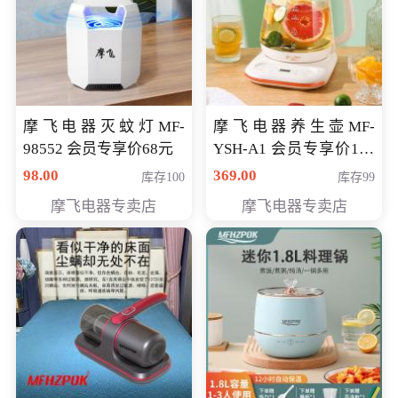
摩飞电器灭蚊灯MF-
摩飞电器养生壶MF-
98552 会员专享价68元
YSH-A1 会员专享价198
元
98.00
369.00
库存100
库存99
摩飞电器专卖店
摩飞电器专卖店