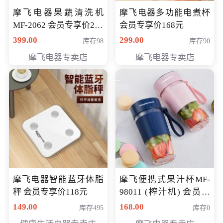
摩飞电器果蔬清洗机
摩飞电器多功能电煮杯
MF-2062 会员专享价268
会员专享价168元
元
399.00
299.00
库存98
库存90
摩飞电器专卖店
摩飞电器专卖店
摩飞电器智能蓝牙体脂
摩飞便携式果汁杯MF-
秤 会员专享价118元
98011 (榨汁机) 会员专
享价138元
149.00
168.00
库存495
库存0