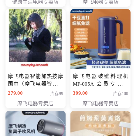
健康生活电器专卖店
摩飞电器专卖店
摩飞电器智能加热按摩
摩飞电器破壁料理机
围巾（摩飞电器智能加
MF-005A 会员专享价
热按摩围脖） 会员专享
198元
279.00
399.00
库存99
库存100
价168元
摩飞电器专卖店
摩飞电器专卖店