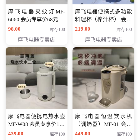
摩飞电器灭蚊灯MF-
摩飞电器便携式多功能
6060 会员专享价68元
料理杯（榨汁杯） 会员
专享价118元
98.00
219.00
库存100
库存100
摩飞电器专卖店
摩飞电器专卖店
摩飞电器便携电热水壶
摩飞电器恒温饮水机
MF-W08 会员专享价198
（调奶器）MF-01 会员
元
专享价366元
439.00
449.00
库存100
库存100