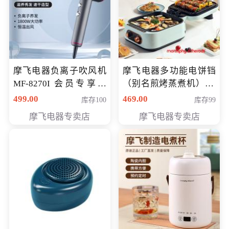
摩飞电器负离子吹风机
摩飞电器多功能电饼铛
MF-8270I 会员专享价
（别名煎烤蒸煮机） 型
369元
号MF-8888B 会员专享
499.00
469.00
库存100
库存99
价389元
摩飞电器专卖店
摩飞电器专卖店