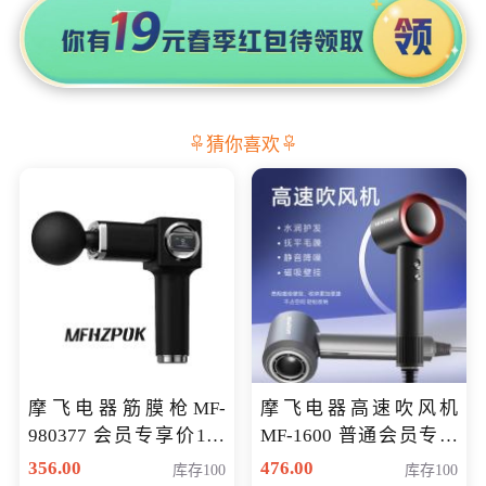
猜你喜欢
摩飞电器筋膜枪MF-
摩飞电器高速吹风机
980377 会员专享价199
MF-1600 普通会员专享
元
价298元
356.00
476.00
库存100
库存100