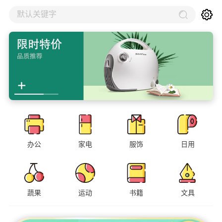
默认关键字
办公
家电
服饰
日用
蔬果
运动
书籍
文具