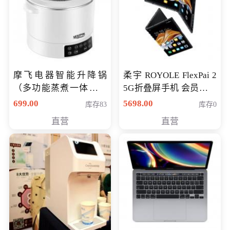
摩飞电器智能升降锅
柔宇 ROYOLE FlexPai 2
（多功能蒸煮一体锅）
5G折叠屏手机 会员专享
（智能升降养生锅） 会
购买价格 4998元
699.00
5698.00
库存83
库存0
员专享价399元
直营
直营