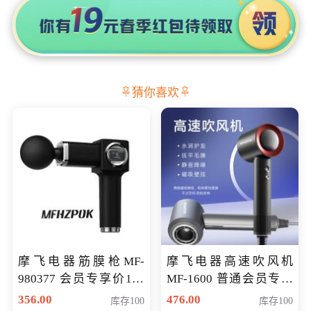
猜你喜欢
摩飞电器筋膜枪MF-
摩飞电器高速吹风机
980377 会员专享价199
MF-1600 普通会员专享
元
价298元
356.00
476.00
库存100
库存100