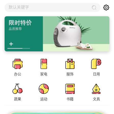
默认关键字
办公
家电
服饰
日用
蔬果
运动
书籍
文具