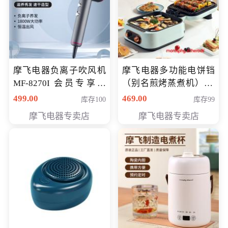
摩飞电器负离子吹风机
摩飞电器多功能电饼铛
MF-8270I 会员专享价
（别名煎烤蒸煮机） 型
369元
号MF-8888B 会员专享
499.00
469.00
库存100
库存99
价389元
摩飞电器专卖店
摩飞电器专卖店