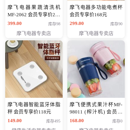
摩飞电器果蔬清洗机
摩飞电器多功能电煮杯
MF-2062 会员专享价268
会员专享价168元
元
399.00
299.00
库存98
库存90
摩飞电器专卖店
摩飞电器专卖店
摩飞电器智能蓝牙体脂
摩飞便携式果汁杯MF-
秤 会员专享价118元
98011 (榨汁机) 会员专
享价138元
149.00
168.00
库存495
库存0