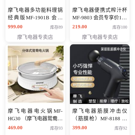
摩飞电器多功能料理锅
摩飞电器便携式榨汁杯
经典版MF-1901B 会员
MF-9803 会员专享价138
专享价399元
元
999.00
219.00
库存89
库存100
摩飞电器专卖店
摩飞电器专卖店
摩飞电器电火锅MF-
摩飞电器筋膜冲击仪
HG30 （摩飞电器鸳鸯锅
（筋膜枪）MF-8188 会
MF-HG30 ） 会员专享价
员专享价268元
469.00
399.00
库存93
库存92
319元