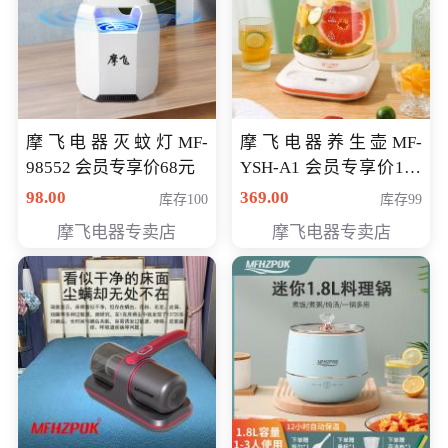
摩飞电器灭蚊灯MF-
摩飞电器养生壶MF-
98552 会员专享价68元
YSH-A1 会员专享价198
元
98.00
369.00
库存100
库存99
摩飞电器专卖店
摩飞电器专卖店