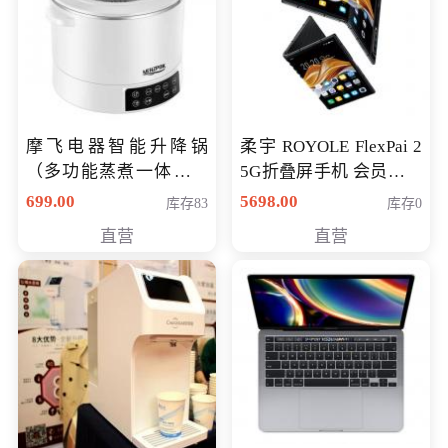
摩飞电器智能升降锅
柔宇 ROYOLE FlexPai 2
（多功能蒸煮一体锅）
5G折叠屏手机 会员专享
（智能升降养生锅） 会
购买价格 4998元
699.00
5698.00
库存83
库存0
员专享价399元
直营
直营