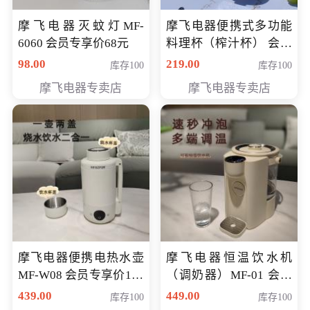
摩飞电器灭蚊灯MF-
摩飞电器便携式多功能
6060 会员专享价68元
料理杯（榨汁杯） 会员
专享价118元
98.00
219.00
库存100
库存100
摩飞电器专卖店
摩飞电器专卖店
摩飞电器便携电热水壶
摩飞电器恒温饮水机
MF-W08 会员专享价198
（调奶器）MF-01 会员
元
专享价366元
439.00
449.00
库存100
库存100