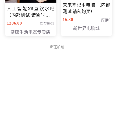
未来笔记本电脑 （内部
人工智能X6直饮水吧
测试 请勿购买）
（内部测试 请暂时不要
16.80
库存0
购买）
1286.00
库存9979
新世界电脑城
健康生活电器专卖店
正在加载...