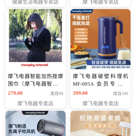
健康生活电器专卖店
摩飞电器专卖店
摩飞电器智能加热按摩
摩飞电器破壁料理机
围巾（摩飞电器智能加
MF-005A 会员专享价
热按摩围脖） 会员专享
198元
279.00
399.00
库存99
库存100
价168元
摩飞电器专卖店
摩飞电器专卖店