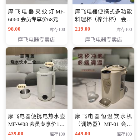
摩飞电器灭蚊灯MF-
摩飞电器便携式多功能
6060 会员专享价68元
料理杯（榨汁杯） 会员
专享价118元
98.00
219.00
库存100
库存100
摩飞电器专卖店
摩飞电器专卖店
摩飞电器便携电热水壶
摩飞电器恒温饮水机
MF-W08 会员专享价198
（调奶器）MF-01 会员
元
专享价366元
439.00
449.00
库存100
库存100