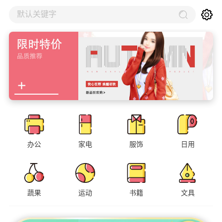
默认关键字
办公
家电
服饰
日用
蔬果
运动
书籍
文具