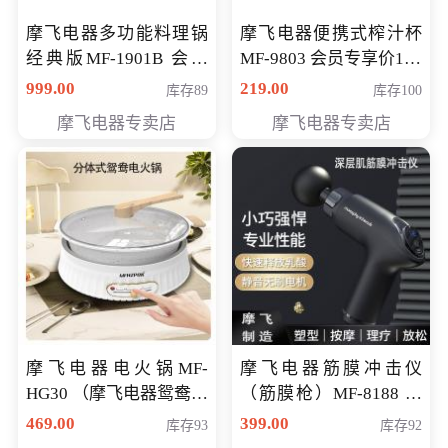
摩飞电器多功能料理锅
摩飞电器便携式榨汁杯
经典版MF-1901B 会员
MF-9803 会员专享价138
专享价399元
元
999.00
219.00
库存89
库存100
摩飞电器专卖店
摩飞电器专卖店
摩飞电器电火锅MF-
摩飞电器筋膜冲击仪
HG30 （摩飞电器鸳鸯锅
（筋膜枪）MF-8188 会
MF-HG30 ） 会员专享价
员专享价268元
469.00
399.00
库存93
库存92
319元