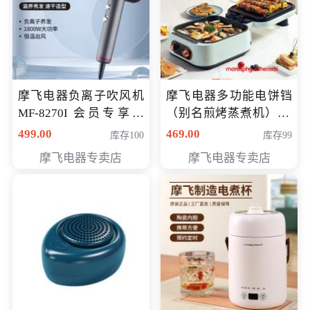
摩飞电器负离子吹风机
摩飞电器多功能电饼铛
MF-8270I 会员专享价
（别名煎烤蒸煮机） 型
369元
号MF-8888B 会员专享
499.00
469.00
库存100
库存99
价389元
摩飞电器专卖店
摩飞电器专卖店