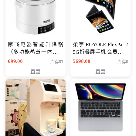
摩飞电器智能升降锅
柔宇 ROYOLE FlexPai 2
（多功能蒸煮一体锅）
5G折叠屏手机 会员专享
（智能升降养生锅） 会
购买价格 4998元
699.00
5698.00
库存83
库存0
员专享价399元
直营
直营