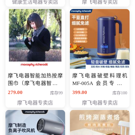
健康生活电器专卖店
摩飞电器专卖店
摩飞电器智能加热按摩
摩飞电器破壁料理机
围巾（摩飞电器智能加
MF-005A 会员专享价
热按摩围脖） 会员专享
198元
279.00
399.00
库存99
库存100
价168元
摩飞电器专卖店
摩飞电器专卖店