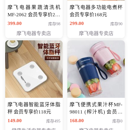
摩飞电器果蔬清洗机
摩飞电器多功能电煮杯
MF-2062 会员专享价268
会员专享价168元
元
399.00
299.00
库存98
库存90
摩飞电器专卖店
摩飞电器专卖店
摩飞电器智能蓝牙体脂
摩飞便携式果汁杯MF-
秤 会员专享价118元
98011 (榨汁机) 会员专
享价138元
149.00
168.00
库存495
库存0