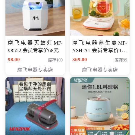
摩飞电器灭蚊灯MF-
摩飞电器养生壶MF-
98552 会员专享价68元
YSH-A1 会员专享价198
元
98.00
369.00
库存100
库存99
摩飞电器专卖店
摩飞电器专卖店