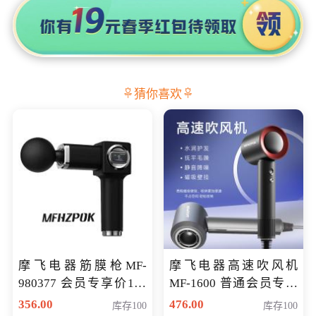
猜你喜欢
摩飞电器筋膜枪MF-
摩飞电器高速吹风机
980377 会员专享价199
MF-1600 普通会员专享
元
价298元
356.00
476.00
库存100
库存100