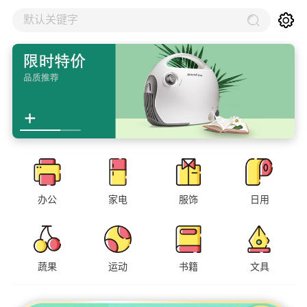
默认关键字
办公
家电
服饰
日用
蔬果
运动
书籍
文具