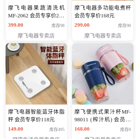
摩飞电器果蔬清洗机
摩飞电器多功能电煮杯
MF-2062 会员专享价268
会员专享价168元
元
399.00
299.00
库存98
库存90
摩飞电器专卖店
摩飞电器专卖店
摩飞电器智能蓝牙体脂
摩飞便携式果汁杯MF-
秤 会员专享价118元
98011 (榨汁机) 会员专
享价138元
149.00
168.00
库存495
库存0