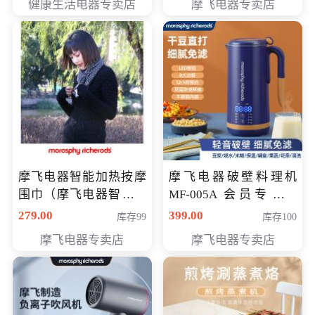
健康生活电器专卖店
摩飞电器专卖店
摩飞电器智能加热按摩
摩飞电器破壁料理机
围巾（摩飞电器智能加
MF-005A 会员专享价
热按摩围脖） 会员专享
198元
279.00
399.00
库存99
库存100
价168元
摩飞电器专卖店
摩飞电器专卖店