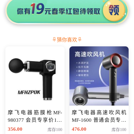
猜你喜欢
摩飞电器筋膜枪MF-
摩飞电器高速吹风机
980377 会员专享价199
MF-1600 普通会员专享
元
价298元
356.00
476.00
库存100
库存100