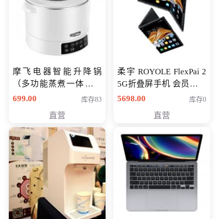
摩飞电器智能升降锅
柔宇 ROYOLE FlexPai 2
（多功能蒸煮一体锅）
5G折叠屏手机 会员专享
（智能升降养生锅） 会
购买价格 4998元
699.00
5698.00
库存83
库存0
员专享价399元
直营
直营