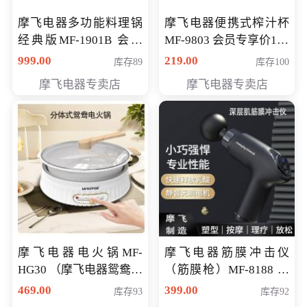
摩飞电器多功能料理锅
摩飞电器便携式榨汁杯
经典版MF-1901B 会员
MF-9803 会员专享价138
专享价399元
元
999.00
219.00
库存89
库存100
摩飞电器专卖店
摩飞电器专卖店
摩飞电器电火锅MF-
摩飞电器筋膜冲击仪
HG30 （摩飞电器鸳鸯锅
（筋膜枪）MF-8188 会
MF-HG30 ） 会员专享价
员专享价268元
469.00
399.00
库存93
库存92
319元