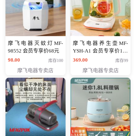
摩飞电器灭蚊灯MF-
摩飞电器养生壶MF-
98552 会员专享价68元
YSH-A1 会员专享价198
元
98.00
369.00
库存100
库存99
摩飞电器专卖店
摩飞电器专卖店