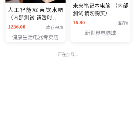
未来笔记本电脑 （内部
人工智能X6直饮水吧
测试 请勿购买）
（内部测试 请暂时不要
16.80
库存0
购买）
1286.00
库存9979
新世界电脑城
健康生活电器专卖店
正在加载...