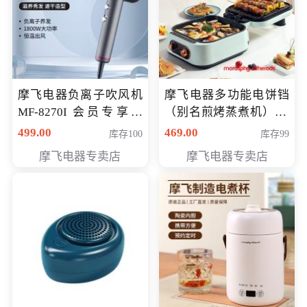
摩飞电器负离子吹风机
摩飞电器多功能电饼铛
MF-8270I 会员专享价
（别名煎烤蒸煮机） 型
369元
号MF-8888B 会员专享
499.00
469.00
库存100
库存99
价389元
摩飞电器专卖店
摩飞电器专卖店