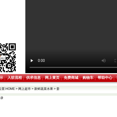
示
入驻流程
供求信息
网上黄页
免费商城
购物车
帮助中心
位置:
HOME
>
网上超市
>
新鲜蔬菜水果
>
姜
记录