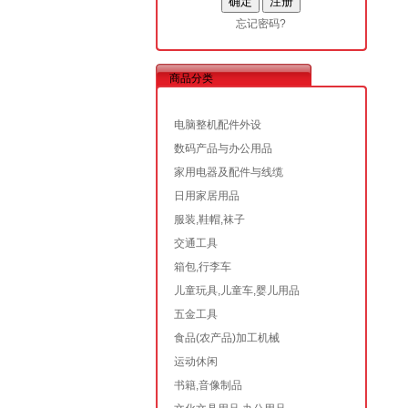
忘记密码?
商品分类
电脑整机配件外设
数码产品与办公用品
家用电器及配件与线缆
日用家居用品
服装,鞋帽,袜子
交通工具
箱包,行李车
儿童玩具,儿童车,婴儿用品
五金工具
食品(农产品)加工机械
运动休闲
书籍,音像制品