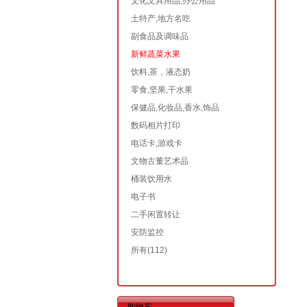
文化文具用品,办公用品
土特产,地方名吃
副食品及调味品
新鲜蔬菜水果
饮料,茶，液态奶
零食,坚果,干水果
保健品,化妆品,香水,饰品
数码相片打印
电话卡,游戏卡
文物古董艺术品
桶装饮用水
电子书
二手闲置转让
安防监控
所有
(112)