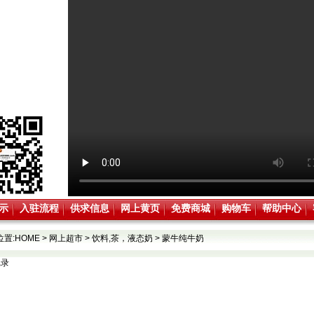
示
入驻流程
供求信息
网上黄页
免费商城
购物车
帮助中心
位置:
HOME
>
网上超市
>
饮料,茶，液态奶
>
蒙牛纯牛奶
记录