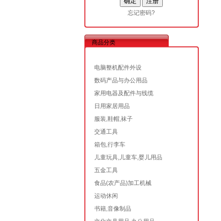
忘记密码?
商品分类
电脑整机配件外设
数码产品与办公用品
家用电器及配件与线缆
日用家居用品
服装,鞋帽,袜子
交通工具
箱包,行李车
儿童玩具,儿童车,婴儿用品
五金工具
食品(农产品)加工机械
运动休闲
书籍,音像制品