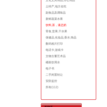
文化文具用品,办公用品
土特产,地方名吃
副食品及调味品
新鲜蔬菜水果
饮料,茶，液态奶
零食,坚果,干水果
保健品,化妆品,香水,饰品
数码相片打印
电话卡,游戏卡
文物古董艺术品
桶装饮用水
电子书
二手闲置转让
安防监控
所有
(112)